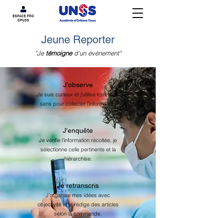
Jeune Reporter
"Je
témoigne
d'un évènement"
J'observe
Je suis curieux et j’utilise tous mes
sens pour collecter l’information.
J'enquête
Je vérifie l’information récoltée, je
sélectionne celle pertinente et la
hiérarchise.
Je retranscris
J’organise mes idées avec
objectivité et je rédige des articles
selon la commande.